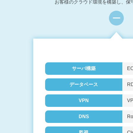
お客様のクラウド環境を構築し、保
サーバ構築
E
データベース
R
VPN
V
DNS
R
監視
C