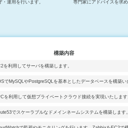
守・運用を行います。
専門家にアドバイスを求め
構築内容
C2を利用してサーバを構築します。
DSでMySQLやPostgreSQLを基本としたデータベースを構築
PCを利用して仮想プライベートクラウド接続を実現いたします
oute53でスケーラブルなドメインネームシステムを構築します
loudWatchで監視やモニタリングを行います。ZabbixをEC