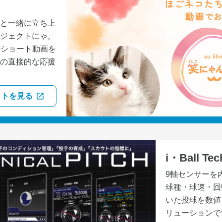
と一緒に立ち上
ジェクトにゃ。
」のショート動画を
の直接的な応援
イトを見る
i・Ball Tec
9軸センサーを
球種・球速・回
いた投球を数値
リューションで